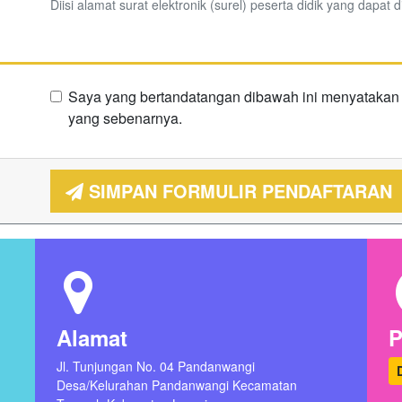
Diisi alamat surat elektronik (surel) peserta didik yang dapat d
Saya yang bertandatangan dibawah ini menyatakan b
yang sebenarnya.
SIMPAN FORMULIR PENDAFTARAN
Alamat
Jl. Tunjungan No. 04 Pandanwangi
Desa/Kelurahan Pandanwangi Kecamatan