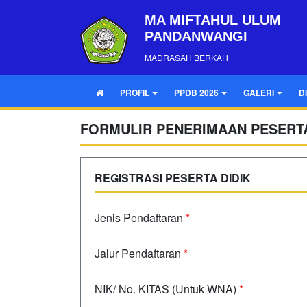
MA MIFTAHUL ULUM
PANDANWANGI
MADRASAH BERKAH
PROFIL
PPDB 2026
GALERI
D
FORMULIR PENERIMAAN PESERTA
REGISTRASI PESERTA DIDIK
Jenis Pendaftaran
*
Jalur Pendaftaran
*
NIK/ No. KITAS (Untuk WNA)
*