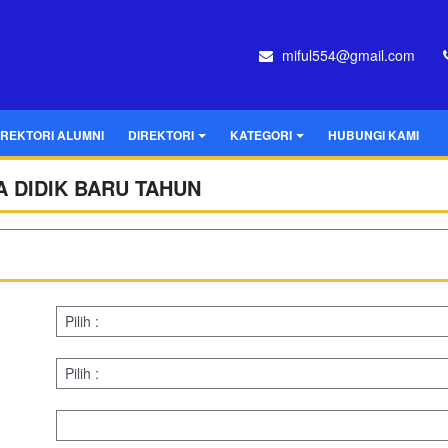
miful554@gmail.com
IREKTORI ALUMNI
DIREKTORI
KATEGORI
HUBUNGI KAMI
 DIDIK BARU TAHUN