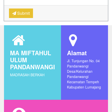
Submit
MA MIFTAHUL
Alamat
ULUM
Jl. Tunjungan No. 04
PANDANWANGI
Pandanwangi
Desa/Kelurahan
MADRASAH BERKAH
Pandanwangi
Kecamatan Tempeh
Kabupaten Lumajang