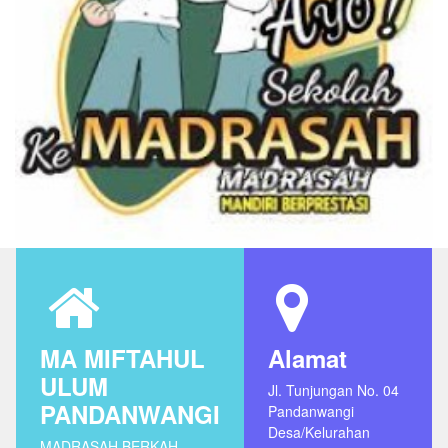
MA MIFTAHUL
Alamat
ULUM
Jl. Tunjungan No. 04
PANDANWANGI
Pandanwangi
Desa/Kelurahan
MADRASAH BERKAH