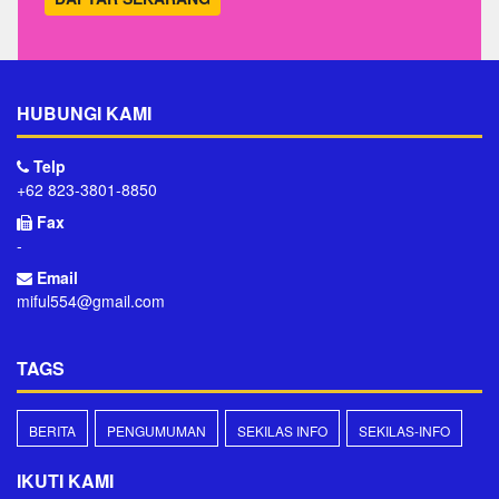
HUBUNGI KAMI
Telp
+62 823-3801-8850
Fax
-
Email
miful554@gmail.com
TAGS
BERITA
PENGUMUMAN
SEKILAS INFO
SEKILAS-INFO
IKUTI KAMI