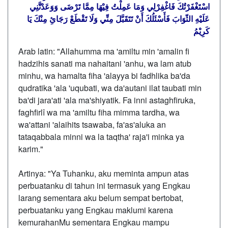
اسْتَغْفَرْتُكَ فَاغْفِرْلِي وَمَا عَمِلْتُ فِيْهَا مِمَّا تَرْضَى وَوَعَدْتَّنِي
عَلَيْهِ الثّوَابَ فَأَسْئَلُكَ أَنْ تَتَقَبَّلَ مِنِّي وَلَا تَقْطَعْ رَجَائِ مِنْكَ يَا
كَرِيْمُ
Arab latin: "Allahumma ma 'amiltu min 'amalin fi
hadzihis sanati ma nahaitani 'anhu, wa lam atub
minhu, wa hamalta fiha 'alayya bi fadhlika ba'da
qudratika 'ala 'uqubati, wa da'autani ilat taubati min
ba'di jara'ati 'ala ma'shiyatik. Fa inni astaghfiruka,
faghfirlî wa ma 'amiltu fiha mimma tardha, wa
wa'attani 'alaihits tsawaba, fa'as'aluka an
tataqabbala minni wa la taqtha' raja'i minka ya
karim."
Artinya: "Ya Tuhanku, aku meminta ampun atas
perbuatanku di tahun ini termasuk yang Engkau
larang sementara aku belum sempat bertobat,
perbuatanku yang Engkau maklumi karena
kemurahanMu sementara Engkau mampu