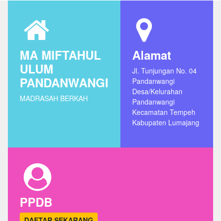
MA MIFTAHUL
Alamat
ULUM
Jl. Tunjungan No. 04
PANDANWANGI
Pandanwangi
Desa/Kelurahan
MADRASAH BERKAH
Pandanwangi
Kecamatan Tempeh
Kabupaten Lumajang
PPDB
DAFTAR SEKARANG