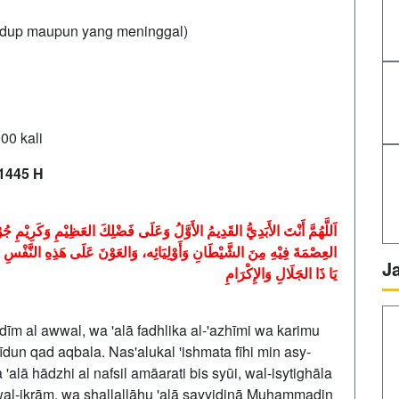
hidup maupun yang meninggal)
00 kali
1445 H
اَللَّهُمَّ أَنْتَ الأَبَدِيُّ القَدِيمُ الأَوَّلُ وَعَلَى فَضْلِكَ العَظِيْمِ وَكَرِيْمِ جُو
العِصْمَةَ فِيْهِ مِنَ الشَّيْطَانِ وَأَوْلِيَائِه، وَالعَوْنَ عَلَى هَذِهِ النَّفْسِ الأَمّ
J
يَا ذَا الجَلَالِ وَالإِكْرَامِ
īm al awwal, wa 'alā fadhlika al-'azhīmi wa karimu
un qad aqbala. Nas'alukal 'ishmata fīhi min asy-
'alā hādzhi al nafsil amāarati bis syūi, wal-isytighāla
li wal-ikrām, wa shallallāhu 'alā sayyidinā Muhammadin