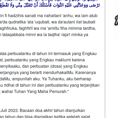
تَرْضَى وَوَعَدْتَّنِي عَلَيْهِ الثّوَابَ فَأَسْئَلُكَ أَنْ تَتَقَبَّلَ مِنِّي وَلَا تَقْطَع
in fi hadzihis sanati ma nahaitani 'anhu, wa lam atub
'da qudratika 'ala 'uqubati, wa da'autani ilat taubati
staghfiruka, faghfirlî wa ma 'amiltu fiha mimma tardha,
n tataqabbala minni wa la taqtha' raja'i minka ya
tas perbuatanku di tahun ini termasuk yang Engkau
at, perbuatanku yang Engkau maklumi karena
yiksaku, dan perbuatan (dosa) yang Engkau
nerjangnya yang berarti mendurhakaiMu. Karenanya
Mu, ampunilah aku. Ya Tuhanku, aku berharap
idhai di tahun ini dan perbuatanku yang terjanjikan
, wahai Tuhan Yang Maha Pemurah."
 Juli 2023. Bacaan doa akhir tahun dianjurkan
an tahun dan bisa diamalkan ketika setelah salat