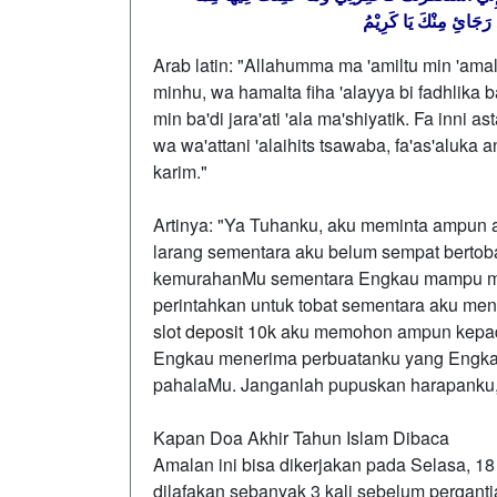
ْ رَجَائِ مِنْكَ يَا كَرِيْمُ
Arab latin: "Allahumma ma 'amiltu min 'amal
minhu, wa hamalta fiha 'alayya bi fadhlika ba
min ba'di jara'ati 'ala ma'shiyatik. Fa inni a
wa wa'attani 'alaihits tsawaba, fa'as'aluka a
karim."
Artinya: "Ya Tuhanku, aku meminta ampun a
larang sementara aku belum sempat bertob
kemurahanMu sementara Engkau mampu men
perintahkan untuk tobat sementara aku me
slot deposit 10k
aku memohon ampun kepada
Engkau menerima perbuatanku yang Engkau r
pahalaMu. Janganlah pupuskan harapanku
Kapan Doa Akhir Tahun Islam Dibaca
Amalan ini bisa dikerjakan pada Selasa, 18
dilafakan sebanyak 3 kali sebelum perganti