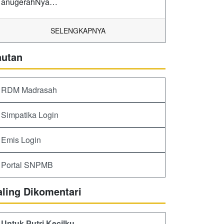
anugerahNya…
SELENGKAPNYA
autan
RDM Madrasah
Simpatika Login
Emis Login
Portal SNPMB
aling Dikomentari
Untuk Putri Kecilku,