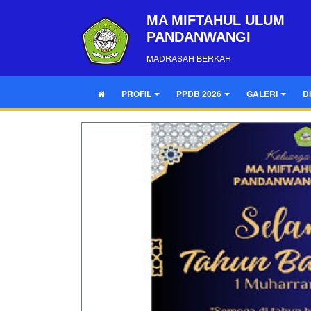
MA MIFTAHUL ULUM
PANDANWANGI
MADRASAH BERKAH
PROFIL
PPDB 2026
GALERI
D