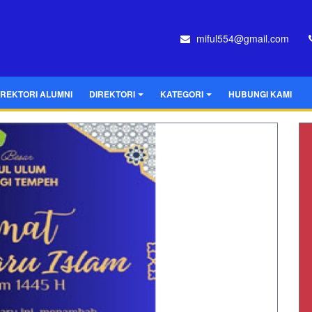
miful554@gmail.com
IREKTORI ALUMNI
DIREKTORI
KATEGORI
HUBUNGI KAMI