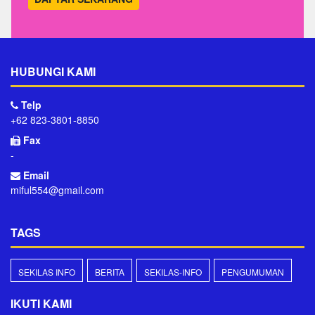
HUBUNGI KAMI
Telp
+62 823-3801-8850
Fax
-
Email
miful554@gmail.com
TAGS
SEKILAS INFO
BERITA
SEKILAS-INFO
PENGUMUMAN
IKUTI KAMI