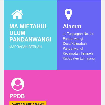
MA MIFTAHUL
Alamat
ULUM
Jl. Tunjungan No. 04
PANDANWANGI
Pandanwangi
Desa/Kelurahan
MADRASAH BERKAH
Pandanwangi
Kecamatan Tempeh
Kabupaten Lumajang
PPDB
DAFTAR SEKARANG