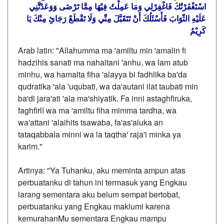
اسْتَغْفَرْتُكَ فَاغْفِرْلِي وَمَا عَمِلْتُ فِيْهَا مِمَّا تَرْضَى وَوَعَدْتَّنِي
عَلَيْهِ الثّوَابَ فَأَسْئَلُكَ أَنْ تَتَقَبَّلَ مِنِّي وَلَا تَقْطَعْ رَجَائِ مِنْكَ يَا
كَرِيْمُ
Arab latin: "Allahumma ma 'amiltu min 'amalin fi
hadzihis sanati ma nahaitani 'anhu, wa lam atub
minhu, wa hamalta fiha 'alayya bi fadhlika ba'da
qudratika 'ala 'uqubati, wa da'autani ilat taubati min
ba'di jara'ati 'ala ma'shiyatik. Fa inni astaghfiruka,
faghfirlî wa ma 'amiltu fiha mimma tardha, wa
wa'attani 'alaihits tsawaba, fa'as'aluka an
tataqabbala minni wa la taqtha' raja'i minka ya
karim."
Artinya: "Ya Tuhanku, aku meminta ampun atas
perbuatanku di tahun ini termasuk yang Engkau
larang sementara aku belum sempat bertobat,
perbuatanku yang Engkau maklumi karena
kemurahanMu sementara Engkau mampu